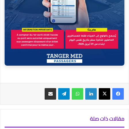
فيسبوك
‫X
لينكدإن
واتساب
تيلقرام
مشاركة عبر البريد
مقالات ذات صلة