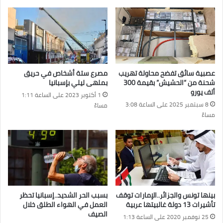
عصبية سائق تفضح محاولة تهريب
مصرع ستة أشخاص في حريق
شحنة من “الحشيش” بقيمة 300
بملهى ليلي بإسبانيا
ألف يورو
1 أكتوبر 2023 على الساعة 1:11
8 سبتمبر 2025 على الساعة 3:08
مساءً
مساءً
بينها تونس والجزائر..الإمارات توقف
بسبب الحر الشديد..إسبانيا تحظر
تأشيرات 13 دولة غالبيتها عربية
العمل في الهواء الطلق خلال
الصيف
25 نوفمبر 2020 على الساعة 1:13