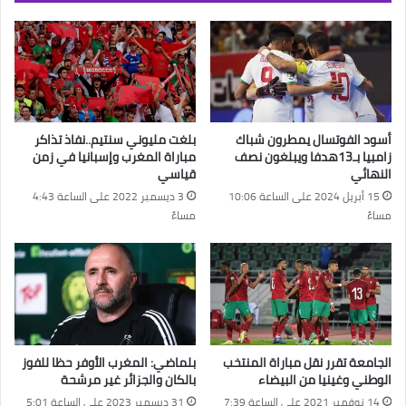
أسود الفوتسال يمطرون شباك
بلغت مليوني سنتيم..نفاذ تذاكر
زامبيا بـ13هدفا ويبلغون نصف
مباراة المغرب وإسبانيا في زمن
النهائي
قياسي
15 أبريل 2024 على الساعة 10:06
3 ديسمبر 2022 على الساعة 4:43
مساءً
مساءً
الجامعة تقرر نقل مباراة المنتخب
بلماضي: المغرب الأوفر حظا للفوز
الوطني وغينيا من البيضاء
بالكان والجزائر غير مرشحة
14 نوفمبر 2021 على الساعة 7:39
31 ديسمبر 2023 على الساعة 5:01