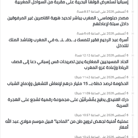
إسبانيا تستعرض قوتها البحرية على مقربة من السواحل المغربية
6 أغسطس 2026 على الساعة 8:37 مساءً
مصدر دبلوماسي: المغرب يباشر تحديد هوية القاصرين غير المرفوقين
داخل سبتة لإعادتهم
6 أغسطس 2026 على الساعة 6:46 مساءً
أسرة عبد الرحيم فقير تتمسك بـ ـدفـ ـنـ ـه في المغرب وتناشد الملك
للتدخل
6 أغسطس 2026 على الساعة 12:12 مساءً
اتحاد المسيحيين المغاربة يدين تصريحات قس إسباني دعا إلى قصف
الرباط وإعادة غزو المغرب
6 أغسطس 2026 على الساعة 11:42 صباحًا
الحكومة ترصد خطة بــ 15 مليار درهم لإنعاش التشغيل وإدماج الشباب
6 أغسطس 2026 على الساعة 11:09 صباحًا
درك الفنيدق يطيح بمُشرفَيْن على مجموعة رقمية تشجع على الهجرة
السرية
6 أغسطس 2026 على الساعة 10:57 صباحًا
عملية أمنية تجهض ترويج طن من “الماحيا” قبيل موسم مولاي عبد الله
أمغار
6 أغسطس 2026 على الساعة 10:45 صباحًا