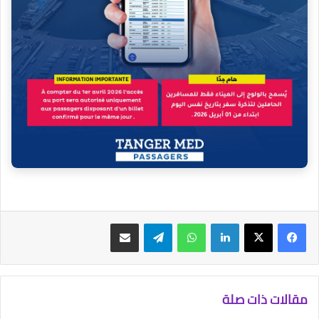
فيسبوك
‫X
لينكدإن
واتساب
تيلقرام
مشاركة عبر البريد
مقالات ذات صلة