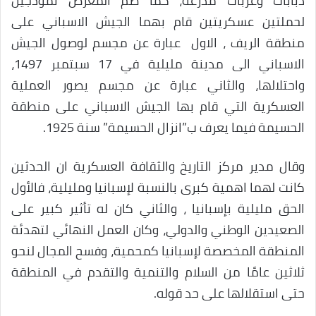
دبابات وعربات مدرعة، كما ضم المعرض نموذجين
لحملتين عسكريتين قام بهما الجيش الاسباني على
منطقة الريف ، الاول عبارة عن مجسم لوصول الجيش
الاسباني الى مدينة مليلية في 17 سبتمبر 1497،
واحتلالها، والثاني عبارة عن مجسم يصور العملية
العسكرية التي قام بها الجيش الاسباني على منطقة
الحسيمة فيما يعرف ب”انزال الحسيمة” سنة 1925.
وقال مدير مركز التاريخ والثقافة العسكرية ان الحدثين
كانت لهما اهمية كبرى بالنسبة لإسبانيا ومليلية، فالأول
الحق مليلية بإسبانيا ، والثاني كان له تأثير كبير على
الصعيدين الوطني والدولي، وكان العمل النهائي لتهدئة
المنطقة المخصصة لإسبانيا كمحمية، وفسح المجال لنحو
ثلاثين عامًا من السلام والتنمية والتقدم في المنطقة
حتى استقلالها على حد قوله.