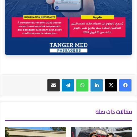
فيسبوك
‫X
لينكدإن
واتساب
تيلقرام
مشاركة عبر البريد
مقالات ذات صلة