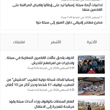
تداعيات أزمة سبتة: إسبانيا ترد على إيطاليا وتفرض المراقبة على
القادمين منها
7 أغسطس 2026 على الساعة 7:48 مساءً
مصرع مهاجر إفريقي حاول العبور إلى سبتة جوا
الأخيرة
الأشهر
تعليقات
الخوف يلاحق عائلات القاصرين المغاربة في سبتة..
وتحذيرات من تعرضهم للتحرش
8 أغسطس 2026 على الساعة 6:34 مساءً
إسبانيا تفكك شبكة دولية لتهريب “الحشيش” من
المغرب..توقيف 57 شخصا وحجز أكثر من 10 أطنان
8 أغسطس 2026 على الساعة 4:43 مساءً
اتهام السلطات بالوقوف وراء أحداث سبتة يقود
مرشحة للهجرة إلى الاعتقال