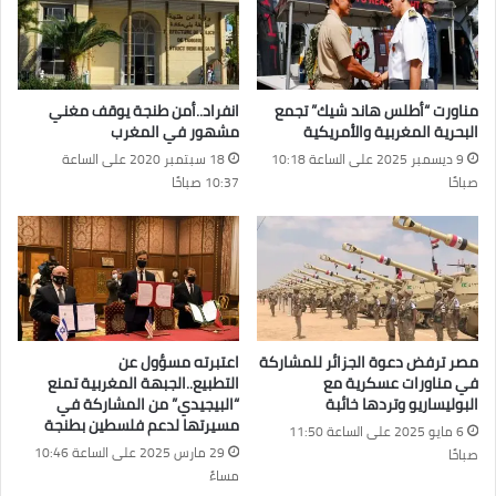
مناورت “أطلس هاند شيك” تجمع
انفراد..أمن طنجة يوقف مغني
البحرية المغربية والأمريكية
مشهور في المغرب
9 ديسمبر 2025 على الساعة 10:18
18 سبتمبر 2020 على الساعة
صباحًا
10:37 صباحًا
مصر ترفض دعوة الجزائر للمشاركة
اعتبرته مسؤول عن
في مناورات عسكرية مع
التطبيع..الجبهة المغربية تمنع
البوليساريو وتردها خائبة
“البيجيدي” من المشاركة في
مسيرتها لدعم فلسطين بطنجة
6 مايو 2025 على الساعة 11:50
29 مارس 2025 على الساعة 10:46
صباحًا
مساءً