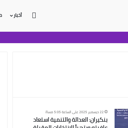
الرئيسية
أخبار
م
22 ديسمبر 2025 على الساعة 5:05 مساءً
بنكيران: العدالة والتنمية استعاد
عافيته ويتهيأ للانتخابات المقبلة