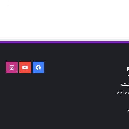
فيسبوك
‫YouTube
انستق
لجهة
ملكية