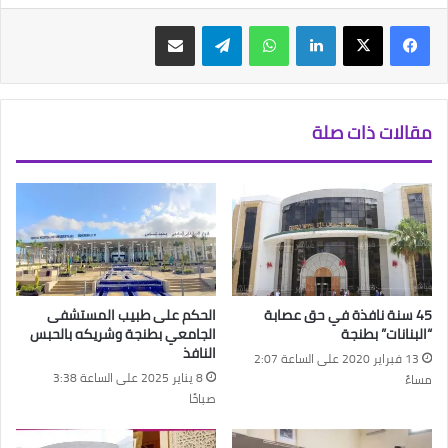
فيسبوك
‫X
لينكدإن
واتساب
تيلقرام
مشاركة عبر البريد
مقالات ذات صلة
45 سنة نافذة في حق عصابة
الحكم على طبيب المستشفى
“البنانات” بطنجة
الجامعي بطنجة وشريكه بالحبس
النافذ
13 فبراير 2020 على الساعة 2:07
8 يناير 2025 على الساعة 3:38
مساءً
صباحًا