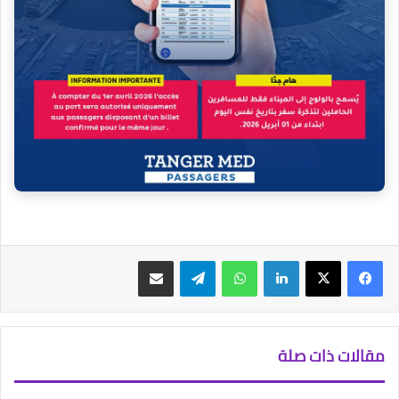
فيسبوك
‫X
لينكدإن
واتساب
تيلقرام
مشاركة عبر البريد
مقالات ذات صلة