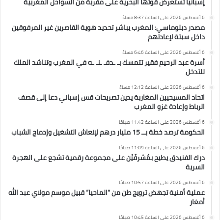
إسبانيا تستعرض قوتها البحرية على مقربة من السواحل المغربية
6 أغسطس 2026 على الساعة 8:37 مساءً
مصدر دبلوماسي: المغرب يباشر تحديد هوية القاصرين غير المرفوقين
داخل سبتة لإعادتهم
6 أغسطس 2026 على الساعة 6:46 مساءً
أسرة عبد الرحيم فقير تتمسك بـ ـدفـ ـنـ ـه في المغرب وتناشد الملك
للتدخل
6 أغسطس 2026 على الساعة 12:12 مساءً
اتحاد المسيحيين المغاربة يدين تصريحات قس إسباني دعا إلى قصف
الرباط وإعادة غزو المغرب
6 أغسطس 2026 على الساعة 11:42 صباحًا
الحكومة ترصد خطة بــ 15 مليار درهم لإنعاش التشغيل وإدماج الشباب
6 أغسطس 2026 على الساعة 11:09 صباحًا
درك الفنيدق يطيح بمُشرفَيْن على مجموعة رقمية تشجع على الهجرة
السرية
6 أغسطس 2026 على الساعة 10:57 صباحًا
عملية أمنية تجهض ترويج طن من “الماحيا” قبيل موسم مولاي عبد الله
أمغار
6 أغسطس 2026 على الساعة 10:45 صباحًا