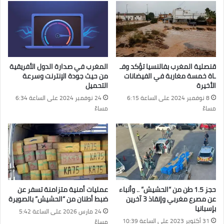
قنصلية المغرب بفالنسيا تؤكد وفـ
المغرب في صدارة الدول الأفريقية
ـاة خمسة مغاربة في الفيضانات
من حيث جودة الإنترنت وسرعة
الأخيرة
التحميل
8 نوفمبر 2024 على الساعة 6:15
24 نوفمبر 2024 على الساعة 6:34
مساءً
مساءً
حجز 1.5 طن من “الحشيش” .. وأنباء
عمليات أمنية متزامنة تسفر عن
عن مصرع مغربي وإنقاذ 3 آخرين
ضبط أطنان من “الحشيش” بالصويرة
بإسبانيا
24 مارس 2026 على الساعة 5:42
31 أكتوبر 2023 على الساعة 10:39
مساءً