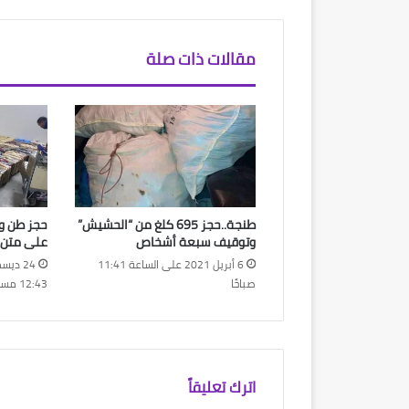
مقالات ذات صلة
طنجة..حجز 695 كلغ من “الحشيش”
وتوقيف سبعة أشخاص
على متن 
6 أبريل 2021 على الساعة 11:41
صباحًا
12:43 مساءً
اترك تعليقاً