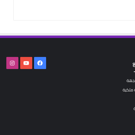
فيسبوك
‫YouTube
انستق
لجهة
ملكية