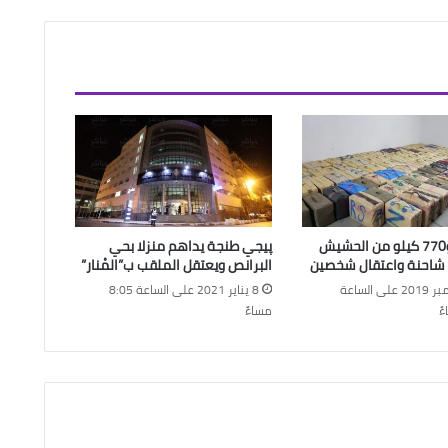
حجز طن و770 كيلو من الحشيش
پيجي طنجة يداهم منزلا بحي
شاحنة واعتقال شخصين
البرانص ويعتقل الملقب ب”المْنار”
24 ديسمبر 2019 على الساعة
8 يناير 2021 على الساعة 8:05
مساءً