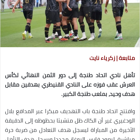
متابعة | زكرياء نايت
تأهل نادي اتحاد طنجة إلى دور الثمن النهائي لكأس
العرش عقب فوزه على النادي القنيطري بهدفين مقابل
هدف وحيد، بملعب طنجة الكبير.
وافتتح اتحاد طنجة باب التهديف مبكرا عبر المدافع بلال
الودغيري غير أن الكاك ظل متشبثا بحظوظه إلى الدقيقة
الآخيرة من المباراة ليسجل هدف التعادل من ضربة حرة
مباشرة، ليعود فارس البوغاز مجددا ويسجل هدف التأهل