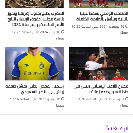
المنتخب الوطني يسقط غينيا
المغرب يطيح بجنوب إفريقيا ويحوز
بثلاثية ويتأهل بالعلامة الكاملة
رئاسة مجلس حقوق الإنسان التابع
للأمم المتحدة برسم سنة 2024
16 نوفمبر 2021 على الساعة 10:28
10 يناير 2024 على الساعة 12:21
مساءً
مساءً
مصرع اللاعب الإسباني رييس في
رسميا..الفحص الطبي يفشل صفقة
حادثة سير يصدم زملائه
زياش إلى النصر السعودي
1 يونيو 2019 على الساعة 1:28
30 يونيو 2023 على الساعة 12:16
مساءً
صباحًا
اترك تعليقاً