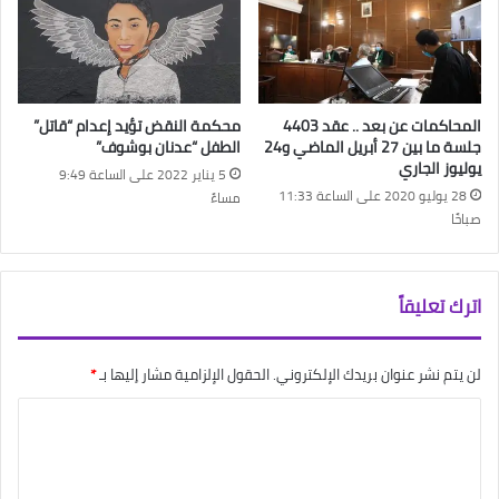
المحاكمات عن بعد .. عقد 4403
محكمة النقض تؤيد إعدام “قاتل”
جلسة ما بين 27 أبريل الماضي و24
الطفل “عدنان بوشوف”
يوليوز الجاري
5 يناير 2022 على الساعة 9:49
28 يوليو 2020 على الساعة 11:33
مساءً
صباحًا
اترك تعليقاً
لن يتم نشر عنوان بريدك الإلكتروني.
الحقول الإلزامية مشار إليها بـ
*
ا
ل
ت