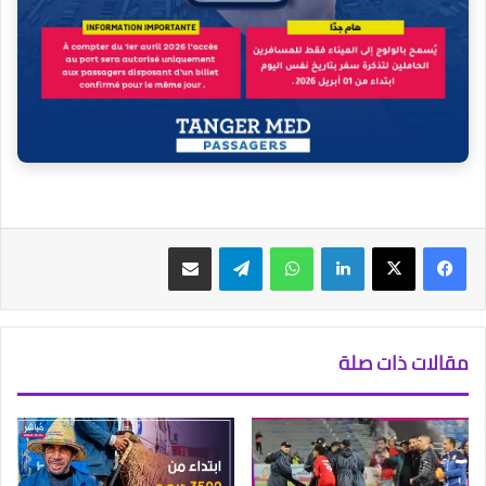
فيسبوك
‫X
لينكدإن
واتساب
تيلقرام
مشاركة عبر البريد
مقالات ذات صلة