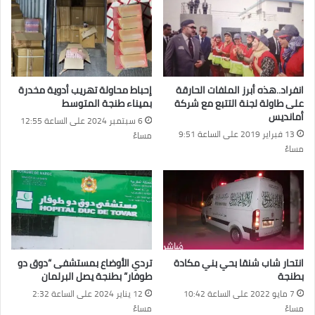
انفراد..هذه أبرز الملفات الحارقة
إحباط محاولة تهريب أدوية مخدرة
على طاولة لجنة التتبع مع شركة
بميناء طنجة المتوسط
أمانديس
6 سبتمبر 2024 على الساعة 12:55
13 فبراير 2019 على الساعة 9:51
مساءً
مساءً
انتحار شاب شنقا بحي بني مكادة
تردي الأوضاع بمستشفى “دوق دو
بطنجة
طوفار” بطنجة يصل البرلمان
7 مايو 2022 على الساعة 10:42
12 يناير 2024 على الساعة 2:32
مساءً
مساءً