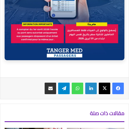
فيسبوك
‫X
لينكدإن
واتساب
تيلقرام
مشاركة عبر البريد
مقالات ذات صلة