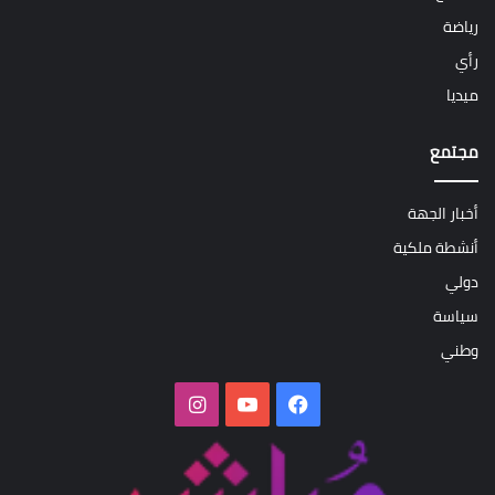
رياضة
رأي
ميديا
مجتمع
أخبار الجهة
أنشطة ملكية
دولي
سياسة
وطني
فيسبوك
‫YouTube
انستقرام