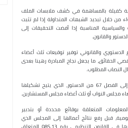
ابية كفيلة بالمساهمة في كشف ملابسات الملف
ء من خلال تبديد الشبهات المتداولة إذا لم تثبت
ية والسياسية المناسبة إذا أفضت التحقيقات إلى
دستور والقانون.
 الدستوري والقانوني توفير توقيعات ثلث أعضاء
ي الحقائق، ما يجعل نجاح المبادرة رهينا بعدى
ل النصاب المطلوب.
ويستند إحداث لجان تقصي الحقائق إلى الفصل 67 من الدستور، الذي يتيح تشكيلها
ضاء مجلس النواب أو ثلث أعضاء مجلس المستشارين.
علومات المتعلقة بوقائع محددة أو بتدبير
مية، قبل رفع نتائج أعمالها إلى المجلس الذي
أحدثها، وفق الضوابط المنصوص عليها في القانون التنظيمي رقم 085.13 المتعلق