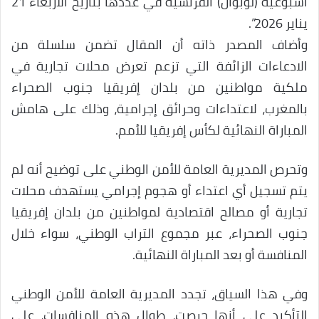
أسبوعية (لوبوان) الفرنسية في عددها بتاريخ الأربعاء 21
يناير 2026”.
وأضاف المصدر ذاته أن المقال تضمن سلسلة من
الادعاءات الزائفة التي تزعم تعرض محلات تجارية في
ملكية مواطنين من بلدان إفريقيا جنوب الصحراء
بالمغرب، لاعتداءات وحرائق إجرامية، وذلك على هامش
المباراة النهائية لكأس إفريقيا للأمم.
وتحرص المديرية العامة للأمن الوطني على توضيح أنه لم
يتم تسجيل أي اعتداء أو هجوم إجرامي يستهدف محلات
تجارية أو مصالح اقتصادية لمواطنين من بلدان إفريقيا
جنوب الصحراء، عبر مجموع التراب الوطني، سواء خلال
المنافسة أو بعد المباراة النهائية.
وفي هذا السياق، تجدد المديرية العامة للأمن الوطني
التأكيد على أنها حرصت، طوال هذه المنافسات، على