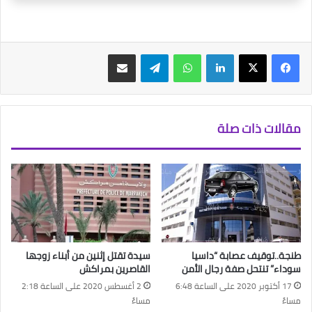
فيسبوك
‫X
لينكدإن
واتساب
تيلقرام
مشاركة عبر البريد
مقالات ذات صلة
طنجة..توقيف عصابة “داسيا
سيدة تقتل إثنين من أبناء زوجها
سوداء” تنتحل صفة رجال الأمن
القاصرين بمراكش
17 أكتوبر 2020 على الساعة 6:48
2 أغسطس 2020 على الساعة 2:18
مساءً
مساءً