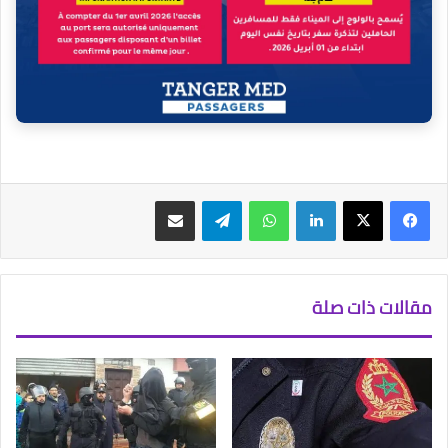
فيسبوك
‫X
لينكدإن
واتساب
تيلقرام
مشاركة عبر البريد
مقالات ذات صلة