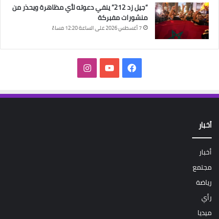
“جيل زد 212” ينفي دعوته لأي مظاهرة ويحذر من
منشورات مفبركة
7 أغسطس 2026 على الساعة 12:20 مساءً
فيسبوك
‫YouTube
انستقرام
أخبار
أخبار
مجتمع
رياضة
رأي
ميديا