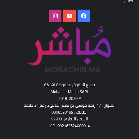
وطني
فيسبوك
‫YouTube
انستقرام
جميع الحقوق محفوظة لشركة
Mobachir Media SARL
© 2018-2020
العنوان : 17 زنقة موسى بن نصير الطابق2 رقم 34 طنجة
الهاتف : 0808520189
السجل التجاري: 92983
ICE : 002163624000014