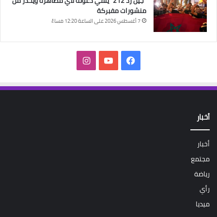
“جيل زد 212” ينفي دعوته لأي مظاهرة ويحذر من
منشورات مفبركة
7 أغسطس 2026 على الساعة 12:20 مساءً
فيسبوك
‫YouTube
انستقرام
أخبار
أخبار
مجتمع
رياضة
رأي
ميديا