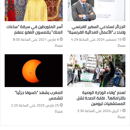
الجزائر تستدعي السفير الفرنسي
أسر المتورطين في سرقة “ساعات
وتندد بـ”الأعمال العدائية الفرنسية”
الملك” يلتمسون العفو عنهم
15 ديسمبر 2024 على الساعة 4:29
6 مارس 2021 على الساعة 8:00
مساءً
مساءً
لعدم “وفاء الوزارة الوصية
المغرب يشهد “كسوفا جزئيا”
بالتزاماتها”.. نقابة الصحة تشل
للشمس
المستشفيات ليومين
25 مارس 2025 على الساعة 2:20
1 أبريل 2024 على الساعة 3:30
مساءً
مساءً