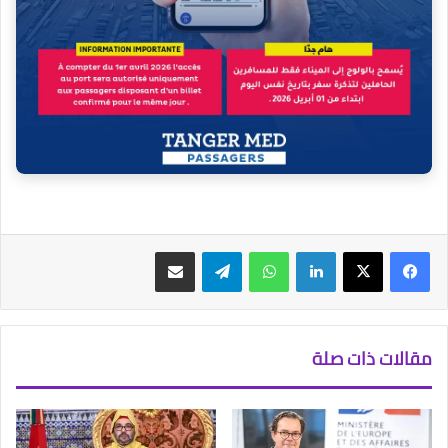
فيسبوك
‫X
لينكدإن
واتساب
تيلقرام
مشاركة عبر البريد
مقالات ذات صلة