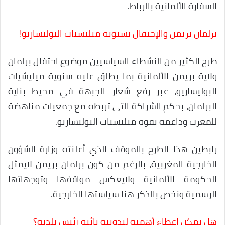
السفارة الألمانية بالرباط.
برلمان بريمن والإحتفال بسنوية ميليشيات البوليساريو!
طرح الكثير من النشطاء السياسيين موضوع احتفال برلمان
ولاية بريمن الألمانية بما يطلق عليه سنوية ميليشيات
البوليساريو، عبر رفع شعار الجبهة في محيط بناية
البرلمان، بحكم الشراكة التي تربطه مع جمعيات مناهضة
للمغرب وداعمة بقوة ميليشيات البوليساريو.
رابطين هذا الطرح بالموقف الذي أعلنته وزارة الشؤون
الخارجية المغربية، بالرغم من كون برلمان بريمن لايمثل
الحكومة الألمانية ولايعكس مواقفها وتوجهاتها
الرسمية ونخص بالذكر هنا سياستها الخارجية.
هل يمكن إعطاء أهمية لتدوينة نائبة رئيس بلدية؟