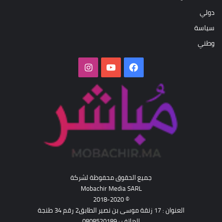
دولي
سياسة
وطني
فيسبوك
‫YouTube
انستقرام
جميع الحقوق محفوظة لشركة
Mobachir Media SARL
© 2018-2020
العنوان : 17 زنقة موسى بن نصير الطابق2 رقم 34 طنجة
الهاتف : 0808520189