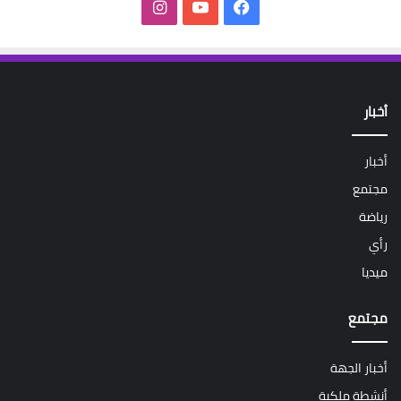
فيسبوك
‫YouTube
انستقرام
أخبار
أخبار
مجتمع
رياضة
رأي
ميديا
مجتمع
أخبار الجهة
أنشطة ملكية