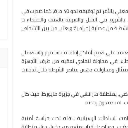
وأفادت الشرطة الوطنية الإسبانية أن المعني بالأمر تم توقيفه نحو 40 مرة، كما صدرت في
الشروع في القتل والسرقة بالعنف والاعتداءات
ينشط ضمن عصابة إجرامية ويعتبر من بين الأشخاص
مد على تغيير أماكن إقامته باستمرار واستعمال
طاء، في محاولة لتفادي تعقبه من طرف الأجهزة
متثال ومحاولات دهس عناصر الشرطة خلال تدخلات
اضي، بمنطقة ماراتشي في جزيرة مايوركا، حيث كان
 القيادة دون رخصة.
امت السلطات الإسبانية بنقله تحت حراسة أمنية
مغرب، مع إصدار قرار يمنعه من دخول دول منطقة