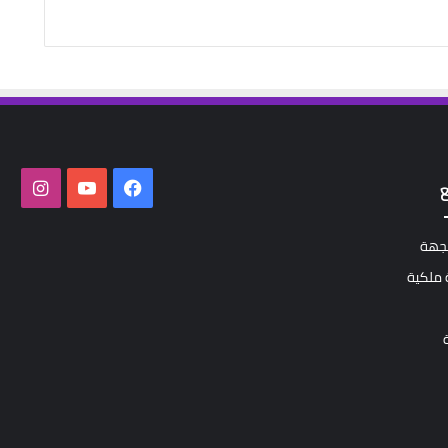
فيسبوك
‫YouTube
انستق
لجهة
ملكية