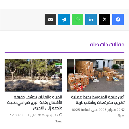
فيسبوك
‫X
لينكدإن
واتساب
تيلقرام
مشاركة عبر البريد
مقالات ذات صلة
أمن طنجة المتوسط يحبط عملية
المياه والغابات تكشف حقيقة
تهريب مفرقعات وشهب نارية
الأشغال بغابة البرج ضواحي طنجة
وتدعو إلى التحري
22 فبراير 2025 على الساعة 10:25
12 يوليو 2025 على الساعة 12:08
صباحًا
مساءً