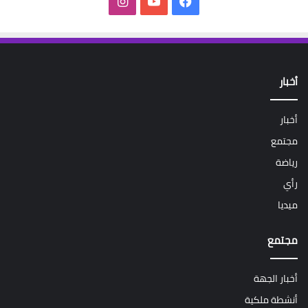
فيسبوك
‫YouTube
انستقرام
أخبار
أخبار
مجتمع
رياضة
رأي
ميديا
مجتمع
أخبار الجهة
أنشطة ملكية