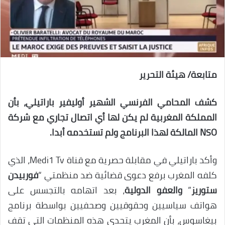
متابعة/ هيئة التحرير
كشف المحامي الفرنسي الشهير أوليفير باراتيلي، بأن
المملكة المغربية لم يكن لها أي اتصال تجاري مع شركة
NSO المالكة لهذا البرنامج ولم تستخدمه أبدا.
وأكد باراتيلي في مقابلة حصرية مع قناة Medi1 Tv، الذي
كلفه المغرب برفع دعوى قضائية ضد منظمتي “
فوربيدن
ستوريز
”
والعفو الدولية
، بعد اتهامه بالتجسس على
هواتف سياسيين وحقوقيين وصحفيين بواسطة برنامج
بيغاسوس، بأن المغرب يتحدى هذه المنظمات التي تقف