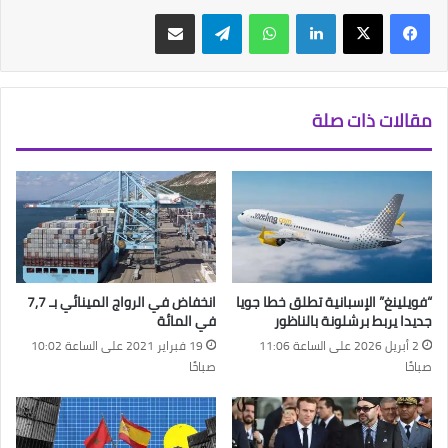
فيسبوك
‫X
لينكدإن
واتساب
تيلقرام
مشاركة عبر البريد
مقالات ذات صلة
“فويلينغ” الإسبانية تطلق خطا جويا
انخفاض في الرواج المينائي بـ 7,7
جديدا يربط برشلونة بالناظور
في المائة
2 أبريل 2026 على الساعة 11:06
19 فبراير 2021 على الساعة 10:02
صباحًا
صباحًا