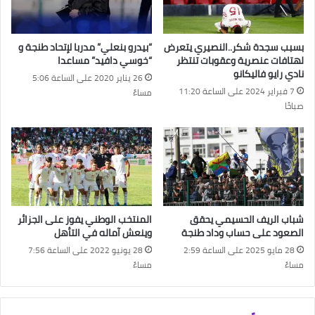
بسبب سجدة شكر..النصيري يتعرض
“بيدرو بنعلي” مدربا لإتحاد طنجة و
لهتافات عنصرية وعقوبات تنتظر
“خوسي دافيد” مساعدا
نادي رايو فاليكانو
26 يناير 2020 على الساعة 5:06
7 فبراير 2024 على الساعة 11:20
مساءً
صباحًا
شباب الريف الحسيمي يحقق
المنتخب الوطني يفوز على الجزائر
الصعود على حساب وداد طنجة
وينعش آماله في التأهل
28 مايو 2025 على الساعة 2:59
28 يونيو 2022 على الساعة 7:56
مساءً
مساءً