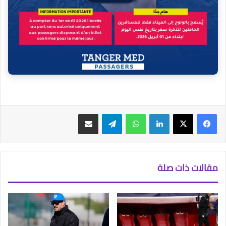
فيسبوك
‫X
لينكدإن
واتساب
تيلقرام
مشاركة عبر البريد
مقالات ذات صلة