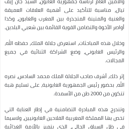
والأمين العام لرئاسة جمهورية الغابون، السيد جان إيف
تيال، مناسبة للتأكيد على أهمية العلاقات العميقة
والغنية والمتينة المتجذرة بين المغرب والغابون، وكذا
أواصر الأخوة والتضامن القوية القائمة بين شعبي البلدين.
وخلال هذه المباحثات، استعرض جلالة الملك، حفظه الله،
والرئيس الغابوني، وضع الشراكة الثنائية في جميع
المجالات.
إثر ذلك، أشرف صاحب الجلالة الملك محمد السادس، نصره
الله، بحضور رئيس الجمهورية الغابونية، على تسليم هبة
تتكون من 2000 طن من الأسمدة.
وتندرج هذه المبادرة التضامنية في إطار العناية التي
تخص بها المملكة المغربية الفلاحين الغابونيين، ولاسيما
في ظل السياق الحالي، الذي يتميز بالأزمة الغذائية