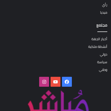
رأي
ميديا
مجتمع
أخبار الجهة
أنشطة ملكية
دولي
سياسة
وطني
فيسبوك
‫YouTube
انستقرام