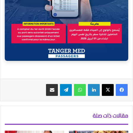
فيسبوك
‫X
لينكدإن
واتساب
تيلقرام
مشاركة عبر البريد
مقالات ذات صلة