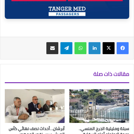
فيسبوك
‫X
لينكدإن
واتساب
تيلقرام
مشاركة عبر البريد
مقالات ذات صلة
سبتة ومليلية الجرح المنسي..
أبرشان…أحداث نصف نهائي كأس