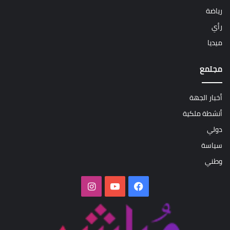
رياضة
رأي
ميديا
مجتمع
أخبار الجهة
أنشطة ملكية
دولي
سياسة
وطني
فيسبوك
‫YouTube
انستقرام