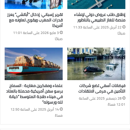
إطلاق طلب عروض دولي لإنشاء
تقرير إسباني: إدخال “أباتشي” يعزز
منصة للغاز الطبيعي بالناظور
قدرات المغرب ويقوي تعاونه مع
أمريكا
22 أبريل 2025 على الساعة 11:33
3 مايو 2026 على الساعة 11:01
صباحًا
صباحًا
فيضانات آسفي تضع شركات
علماء ومفكرين مغاربة : السماح
التأمين في مرمى الانتقادات
برسو سفن أمريكية محملة بالعتاد
في ميناء طنجة المتوسط “خيانة
28 ديسمبر 2025 على الساعة
لله ورسوله”
12:01 مساءً
14 أبريل 2025 على الساعة 12:50
مساءً