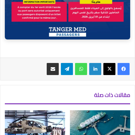
فيسبوك
‫X
لينكدإن
واتساب
تيلقرام
مشاركة عبر البريد
مقالات ذات صلة