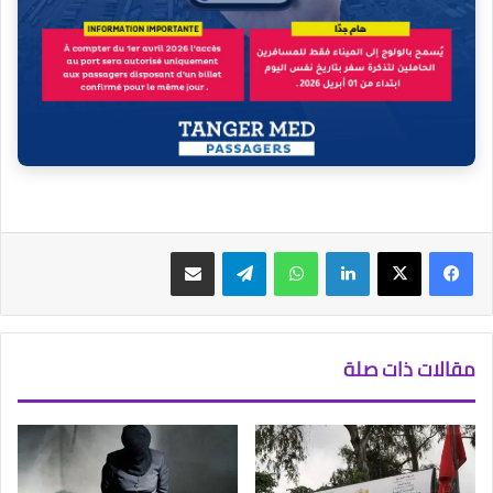
فيسبوك
‫X
لينكدإن
واتساب
تيلقرام
مشاركة عبر البريد
مقالات ذات صلة