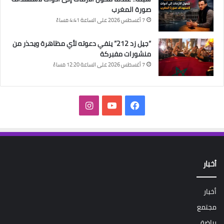
صورة المغرب
7 أغسطس 2026 على الساعة 4:41 مساءً
“جيل زد 212” ينفي دعوته لأي مظاهرة ويحذر من
منشورات مفبركة
7 أغسطس 2026 على الساعة 12:20 مساءً
فيسبوك
‫YouTube
انستقرام
أخبار
أخبار
مجتمع
رياضة