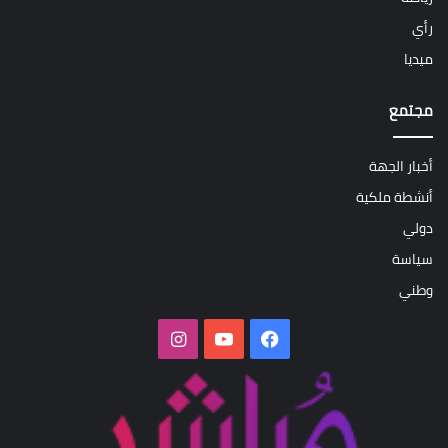
رأي
ميديا
مجتمع
أخبار الجهة
أنشطة ملكية
دولي
سياسة
وطني
فيسبوك
‫YouTube
انستقرام