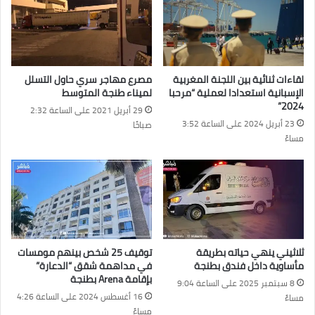
لقاءات ثنائية بين اللجنة المغربية
مصرع مهاجر سري حاول التسلل
الإسبانية استعدادا لعملية “مرحبا
لميناء طنجة المتوسط
2024”
29 أبريل 2021 على الساعة 2:32
23 أبريل 2024 على الساعة 3:52
صباحًا
مساءً
ثلاثيني ينهي حياته بطريقة
توقيف 25 شخص بينهم مومسات
مأساوية داخل فندق بطنجة
في مداهمة شقق “الدعارة”
بإقامة Arena بطنجة
8 سبتمبر 2025 على الساعة 9:04
16 أغسطس 2024 على الساعة 4:26
مساءً
مساءً