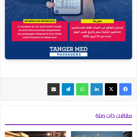
فيسبوك
‫X
لينكدإن
واتساب
تيلقرام
مشاركة عبر البريد
مقالات ذات صلة