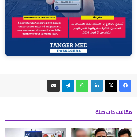
فيسبوك
‫X
لينكدإن
واتساب
تيلقرام
مشاركة عبر البريد
مقالات ذات صلة