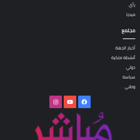
رأي
ميديا
مجتمع
أخبار الجهة
أنشطة ملكية
دولي
سياسة
وطني
فيسبوك
‫YouTube
انستقرام