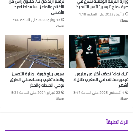
وزارة التربية الوطنية تشرع في
ترقيم أزيد من 7,2 مليون رأس من
صرف منح “تيسير” لأسر التلاميذ
الأغنام والماعز استعدادا لعيد
الأضحى
2 أبريل 2022 على الساعة 1:18
13 يوليو 2020 على الساعة 7:00
مساءً
مساءً
“تيك توك” تحذف أكثر من مليون
هبوب رياح قوية .. وزارة التجهيز
فيديو مخالف في المغرب خلال 3
والماء تهيب بمستعملي الطرق
أشهر
توخي الحيطة والحذر
4 أغسطس 2025 على الساعة 3:47
22 فبراير 2024 على الساعة 5:21
مساءً
مساءً
اترك تعليقاً