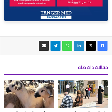
فيسبوك
‫X
لينكدإن
واتساب
تيلقرام
مشاركة عبر البريد
مقالات ذات صلة