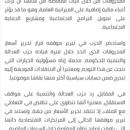
المحروقات من خلال آليات المقاصة من شأنها أن ترتب
أعباء مالية إضافية على الميزانية العامة، وهو ما قد يؤثر
على تمويل البرامج الاجتماعية ومشاريع الحماية
الاجتماعية.
واستحضر الحزب في تبرير موقفه قرار تحرير أسعار
المحروقات الذي اتخذ خلال فترة قيادة حزب العدالة
والتنمية للحكومة، محملا إياه مسؤولية الخيارات التي
نتجت عن هذا التوجه، ومعتبرا أن الانتقادات الموجهة إليه
تندرج ضمن حسابات سياسية أكثر منها نقاشا موضوعيا.
في المقابل، رد حزب العدالة والتنمية على مواقف
الاستقلال، معتبرا أنها تنطوي على تناقض في التعاطي
مع الملف، إذ تنتقد تحرير الأسعار من جهة، وتستند في
تبرير موقفها الحالي إلى المرتكزات الاقتصادية ذاتها
التي رافقت إصلاح نظام المقاصة خلال السنوات الماضية.