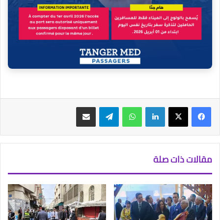
فيسبوك
‫X
لينكدإن
واتساب
تيلقرام
مشاركة عبر البريد
مقالات ذات صلة