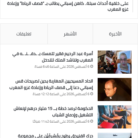
على خلفية أحداث سبتة.. كاهن إسباني يطالب بـ “قصف الرباط” وإعادة
غزو المغرب
الأخيرة
الأشهر
تعليقات
أسرة عبد الرحيم فقير تتمسك بـ ـدفـ ـنـ ـه في
المغرب وتناشد الملك للتدخل
6 أغسطس 2026 على الساعة 6:46 مساءً
اتحاد المسيحيين المغاربة يدين تصريحات قس
إسباني دعا إلى قصف الرباط وإعادة غزو المغرب
6 أغسطس 2026 على الساعة 12:12 مساءً
الحكومة ترصد خطة بــ 15 مليار درهم لإنعاش
التشغيل وإدماج الشباب
6 أغسطس 2026 على الساعة 11:42 صباحًا
درك الفنيدق يطيح بمُشرفَيْن على مجموعة