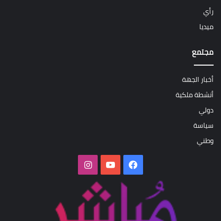
رأي
ميديا
مجتمع
أخبار الجهة
أنشطة ملكية
دولي
سياسة
وطني
فيسبوك
‫YouTube
انستقرام