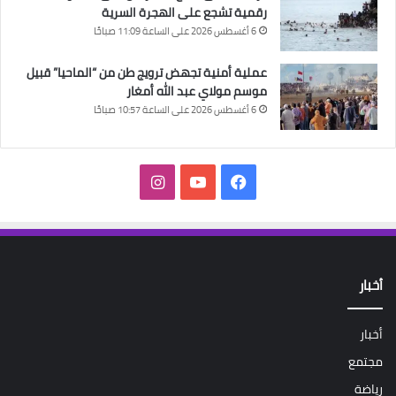
رقمية تشجع على الهجرة السرية
6 أغسطس 2026 على الساعة 11:09 صباحًا
عملية أمنية تجهض ترويج طن من “الماحيا” قبيل
موسم مولاي عبد الله أمغار
6 أغسطس 2026 على الساعة 10:57 صباحًا
فيسبوك
‫YouTube
انستقرام
أخبار
أخبار
مجتمع
رياضة