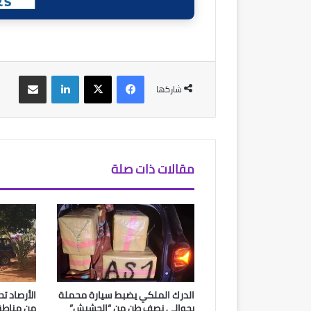
فيسبوك
‫X
لينكدإن
مشاركة عبر البريد
شاركها
مقالات ذات صلة
الدرك الملكي يضبط سيارة محملة
الأرصاد ت
بحوالي نصف طن من “الحشيش”
من مناطق