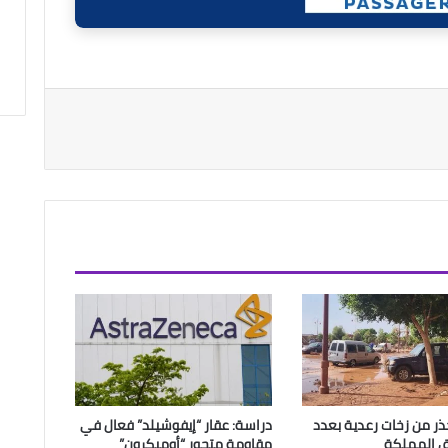
حذر من زخات رعدية بعدد
دراسة: عقار “إيفوشيلد” فعال في
 المملكة
مقاومة متحور “أوميكرون”