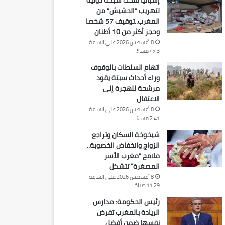
إسبانيا تفكك شبكة دولية
لتهريب “الحشيش” من
المغرب..توقيف 57 شخصا
وحجز أكثر من 10 أطنان
8 أغسطس 2026 على الساعة
4:43 مساءً
اتهام السلطات بالوقوف
وراء أحداث سبتة يقود
مرشحة للهجرة إلى
الاعتقال
8 أغسطس 2026 على الساعة
2:41 مساءً
شيخوخة السكان وتراجع
الزواج وانخفاض الخصوبة..
ملامح “مغرب الأسر
المصغرة” تتشكل
8 أغسطس 2026 على الساعة
11:29 صباحًا
رئيس الحكومة: مدارس
الريادة بالمغرب تفرض
نفسها ضمن أفضل