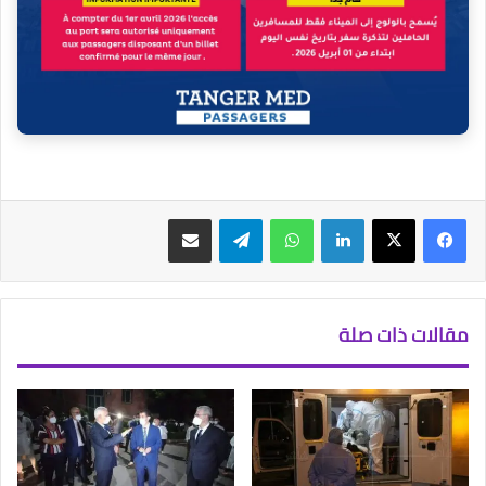
فيسبوك
‫X
لينكدإن
واتساب
تيلقرام
مشاركة عبر البريد
مقالات ذات صلة