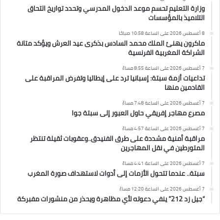
وزارة التعليم تحسم موعد الدخول المدرسي وتحدد تواريخ التحاق
التلاميذ بالمؤسسات
8 أغسطس 2026 على الساعة 10:58 صباحًا
ماكرون يهنئ الملك محمد السادس بذكرى عيد العرش ويؤكد متانة
الشراكة المغربية الفرنسية
7 أغسطس 2026 على الساعة 8:55 مساءً
تداعيات أزمة سبتة: إسبانيا ترد على إيطاليا وتفرض المراقبة على
القادمين منها
7 أغسطس 2026 على الساعة 7:48 مساءً
مصرع مهاجر إفريقي حاول العبور إلى سبتة جوا
7 أغسطس 2026 على الساعة 4:57 مساءً
مراقبة أمنية مشددة على طرق الفنيدق..وعقوبات ثقيلة تنتظر
المتورطين في نقل المهاجرين
7 أغسطس 2026 على الساعة 4:41 مساءً
سبتة.. عندما تتحول الأزمات إلى أدوات لاستهداف صورة المغرب
7 أغسطس 2026 على الساعة 12:20 مساءً
“جيل زد 212” ينفي دعوته لأي مظاهرة ويحذر من منشورات مفبركة