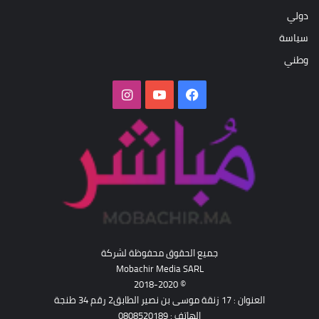
دولي
سياسة
وطني
فيسبوك
‫YouTube
انستقرام
جميع الحقوق محفوظة لشركة
Mobachir Media SARL
© 2018-2020
العنوان : 17 زنقة موسى بن نصير الطابق2 رقم 34 طنجة
الهاتف : 0808520189