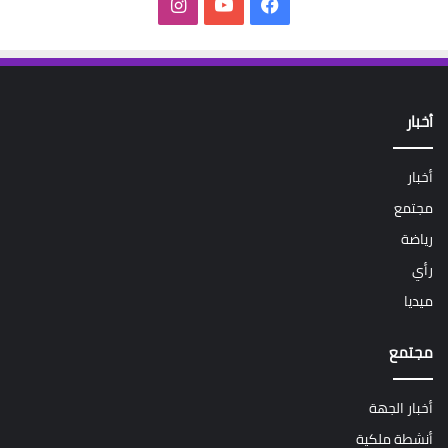
فيسبوك
‫YouTube
انستقرام
أخبار
أخبار
مجتمع
رياضة
رأي
ميديا
مجتمع
أخبار الجهة
أنشطة ملكية