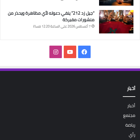
“جيل زد 212” ينفي دعوته لأي مظاهرة ويحذر من
منشورات مفبركة
7 أغسطس 2026 على الساعة 12:20 مساءً
فيسبوك
‫YouTube
انستقرام
أخبار
أخبار
مجتمع
رياضة
رأي