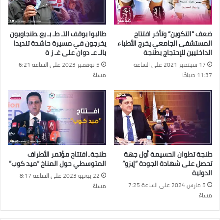
ضعف “التكوين” وتأخر افتتاح
طالبوا بوقف التـ طـ بـ يع..طنجاويون
المستشفى الجامعي يخرج الأطباء
يخرجون في مسيرة حاشدة تنديدا
الداخليين للإحتجاج بطنجة
بالـ عـ دوان على غـ ز ة
17 سبتمبر 2021 على الساعة
5 نوفمبر 2023 على الساعة 6:21
11:37 صباحًا
مساءً
طنجة تطوان الحسيمة أول جهة
طنجة..افتتاح مؤتمر الأطراف
تحصل على شهادة الجودة “إيزو”
المتوسطي حول المناخ “ميد كوب”
الدولية
22 يونيو 2023 على الساعة 8:17
5 مارس 2024 على الساعة 7:25
مساءً
مساءً