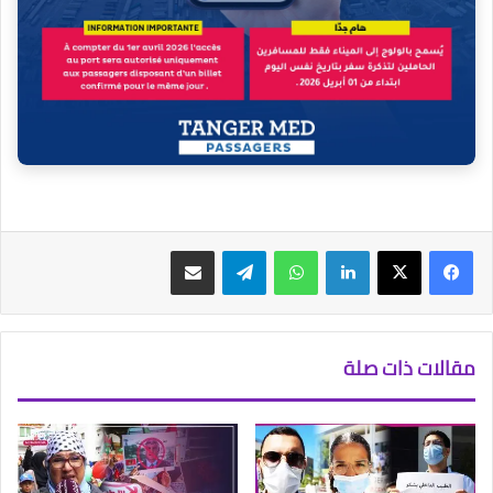
فيسبوك
‫X
لينكدإن
واتساب
تيلقرام
مشاركة عبر البريد
مقالات ذات صلة