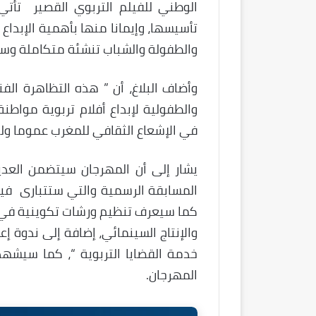
الوطني للفيلم التربوي القصير تأتي 
تأسيسها، وإيمانا منها بأهمية الإبدا
والطفولة والشباب تنشئة متكاملة وسل
وأضاف البلاغ، أن ” هذه التظاهرة الف
والطفولية لإبداع أفلام تربوية مواط
في الإشعاع الثقافي للمغرب عموما ولجهة طن٠ة تطوان الحس
يشار إلى أن المهرجان سيتضمن العديد
كما سيعرف تنظيم ورشات تكوينية في كت
والإنتاج السينمائي، إضافة إلى ندوة إ
خدمة القضايا التربوية “، كما سيشهد 
المهرجان.