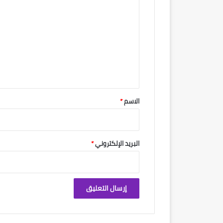
ل
ت
ع
ل
ي
ق
*
الاسم
*
البريد الإلكتروني
*