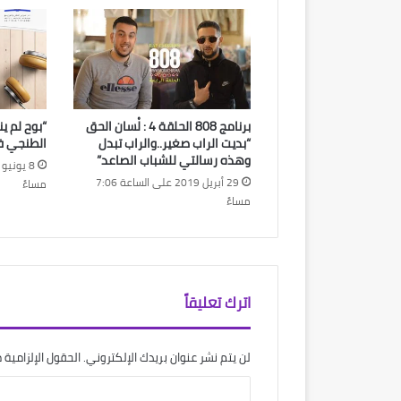
برنامج 808 الحلقة 4 : لْسان الحق
“بوح لم ين
“بديت الراب صغير..والراب تبدل
الطنجي فر
وهذه رسالتي للشباب الصاعد”
29 أبريل 2019 على الساعة 7:06
مساءً
مساءً
اترك تعليقاً
لن يتم نشر عنوان بريدك الإلكتروني.
الحقول الإلزامية م
ا