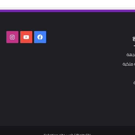
فيسبوك
‫YouTube
انستق
لجهة
ملكية