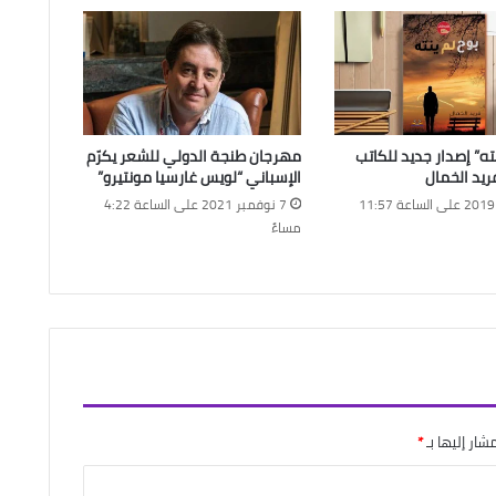
ته” إصدار جديد للكاتب
مهرجان طنجة الدولي للشعر يكرّم
يد الخمال
الإسباني “لويس غارسيا مونتيرو”
8 يونيو 2019 على الساعة 11:57
7 نوفمبر 2021 على الساعة 4:22
مساءً
شار إليها بـ
*