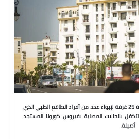
خصصت الوحدة الفندقية (لو ريو) بطنجة 25 غرفة لإيواء عدد من أفراد الطاقم الطبي الذي
تكفل بالحالات المصابة بفيروس كورونا المستجد