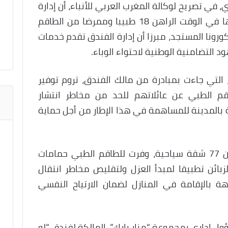
، في تصريح لوكالة المغرب العربي للأنباء، أن إدارة
الفندق خصصت 25 غرفة يستفيد منها في الوقت الراهن 18 طبيبا وممرضا من الطاقم
نا المستجد، مبرزا أن إدارة الفندق تقدم خدمات
 التضامنية الوطنية لاحتواء الوباء.
 التي جاءت بمبادرة من مالك الفندق، تروم توفير
قم الطبي عن عائلاتهم للحد من مخاطر انتشار
ة بالمدينة للمساهمة في هذا الإطار من أجل حماية
وأبرز أن إدارة الفندق، الذي يتكون من 77 شقة سياحية، وفرت للطاقم الطبي حمامات
ائن تطبيقا لمبدأ العزل ولتقليص مخاطر انتقال
ة بالإقامة في المنازل لضمان الارتياح النفسي
ول إداري بمجموعة “منار بارك”، المالكة لفندق “لو