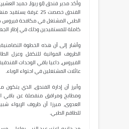
وأكد مدير فندق (لو ريو)، حميد العشيري
الطبي المشتغل في مكافحة فيروس كورو
كاملة للمستفيدين وذلك في إطار الجهود
وأشار إلى أن هذه الخطوة التضامنية،
الظروف المواتية للتكفل وعزل الطا
الفيروس، داعيا باقي الوحدات الفندقي
عائلات المشتغلين في احتواء الوباء.
ومطابخ ومرافق منفصلة عن باقي الزب
العدوى، مبرزا أن ظروف الإيواء شبيه
للطاقم الطبي.
من جانبه، اعتبر عبد النبي بواعلي، مسؤ