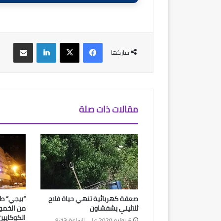
فيسبوك
‫X
لينكدإن
مشاركة عبر البريد
شاركها
مقالات ذات صلة
صعقة كهربائية تنهي حياة فلاح
“بيجي” ط
ثلاثيني بشفشاون
من الخمور
الكوكايي
6 يوليو 2020 على الساعة 9:13