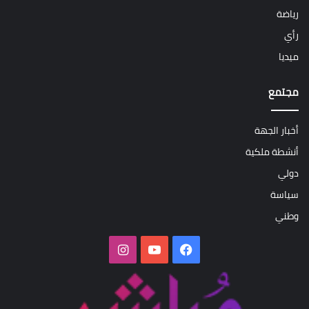
رياضة
رأي
ميديا
مجتمع
أخبار الجهة
أنشطة ملكية
دولي
سياسة
وطني
فيسبوك
‫YouTube
انستقرام