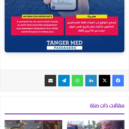
فيسبوك
‫X
لينكدإن
واتساب
تيلقرام
مشاركة عبر البريد
مقالات ذات صلة