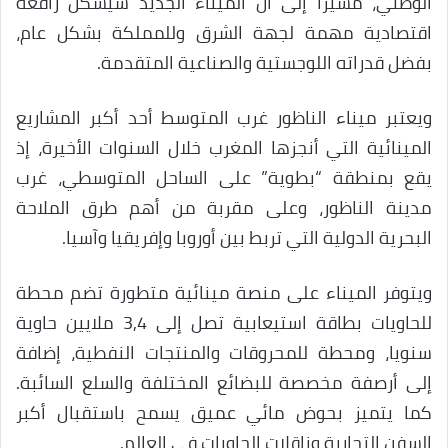
الوطني، مشيرا إلى أن الميناء الجديد سيشكل رافعة
اقتصادية مهمة لجهة الشرق وللمملكة بشكل عام،
بفضل قدراته اللوجستية والصناعية المتقدمة.
ويعتبر ميناء الناظور غرب المتوسط أحد أكبر المشاريع
المينائية التي أنجزها المغرب خلال السنوات الأخيرة، إذ
يقع بمنطقة “بطوية” على الساحل المتوسطي، غرب
مدينة الناظور، وعلى مقربة من أهم طرق الملاحة
البحرية الدولية التي تربط بين أوروبا وإفريقيا وآسيا.
ويتوفر الميناء على منصة مينائية متطورة تضم محطة
للحاويات بطاقة استيعابية تصل إلى 3,4 ملايين حاوية
سنويا، ومحطة للمحروقات والمنتجات النفطية، إضافة
إلى أرصفة مخصصة للبضائع المختلفة والسلع السائبة.
كما يتميز بحوض مائي عميق يسمح باستقبال أكبر
السفن التجارية وناقلات الحاويات في العالم.