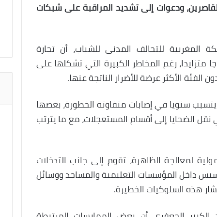
لقاصرين، ودعوات إلى تشديد المراقبة على شبكات
كة المغربية للتحالف المدني للشباب، أن تجارة
ا متزايدا، رغم المخاطر الكبيرة التي تشكلها على
 الفئة الأكثر عرضة للأضرار الناتجة عنها.
 يتسبب سنويا في إصابات متفاوتة الخطورة، بعضها
قل الضحايا إلى أقسام المستعجلات، مع ما يترتب
لية لمعالجة الظاهرة، تقوم إلى جانب التدخلات
تحسيس داخل المؤسسات التعليمية والمساجد ووسائل
تشار هذه السلوكيات الخطيرة.
د الكبير الجعفري أن بعض الممارسات المرتبطة