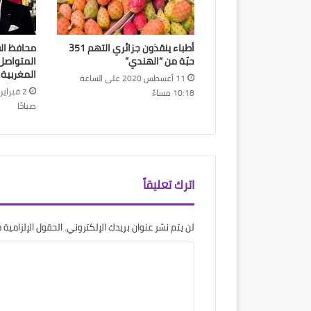
أطباء ينقذون جزائري التهم 351
محافظ ال
حبّة من “الهندي”
المتواصل
المغربية
11 أغسطس 2020 على الساعة
10:18 مساءً
صباحًا
اترك تعليقاً
لن يتم نشر عنوان بريدك الإلكتروني.
الحقول الإلزامية م
ا
ل
ت