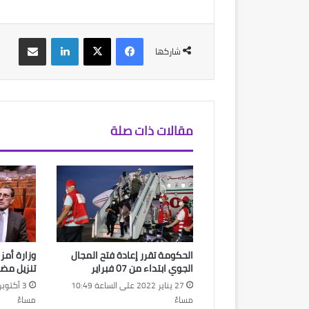
فيسبوك
‫X
لينكدإن
مشاركة عبر البريد
شاركها
مقالات ذات صلة
الحكومة تقرر إعادة فتح المجال
وزارة أم
الجوي ابتداء من 07 فبراير
تنزيل مضا
27 يناير 2022 على الساعة 10:49
مساءً
مساءً