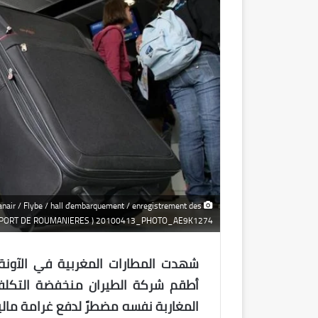
air / Flybe / hall d'embarquement / enregistrement des
( AEROPORT DE ROUMANIERES ) 20100413_PHOTO_AE9K1274
شهدت المطارات المغربية في الآونة
أطقم شركة الطيران منخفضة التكلفة 
المغاربة نفسه مضطرً لدفع غرامة مال