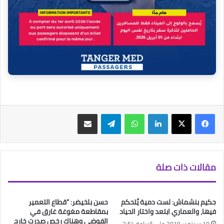
فيسبوك
‫X
لينكدإن
واتساب
تيلقرام
مشاركة عبر البريد
مقالات ذات صلة
حكيم بنشماش: لست دمية يٌتحكم
حسن بلخيضر: “قطاع التعمير
فيها، والعماري ابتعد واختار الحياد
بمقاطعة مغوغة غارق في
الفوضى وهناك رخص صدرت خارج
10 سبتمبر 2019 على الساعة 2:54