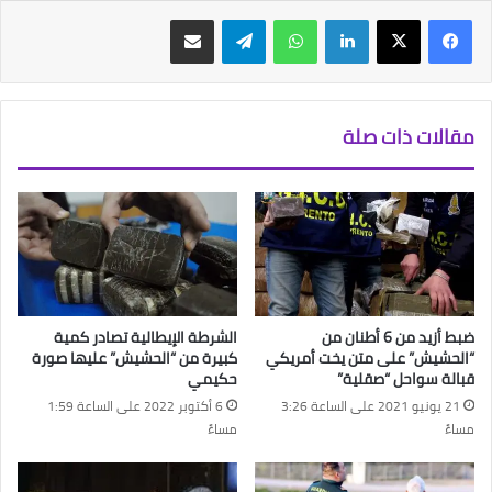
فيسبوك
‫X
لينكدإن
واتساب
تيلقرام
مشاركة عبر البريد
مقالات ذات صلة
ضبط أزيد من 6 أطنان من
الشرطة الإيطالية تصادر كمية
“الحشيش” على متن يخت أمريكي
كبيرة من “الحشيش” عليها صورة
قبالة سواحل “صقلية”
حكيمي
21 يونيو 2021 على الساعة 3:26
6 أكتوبر 2022 على الساعة 1:59
مساءً
مساءً