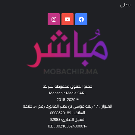
وطني
فيسبوك
‫YouTube
انستقرام
جميع الحقوق محفوظة لشركة
Mobachir Media SARL
© 2018-2020
العنوان : 17 زنقة موسى بن نصير الطابق2 رقم 34 طنجة
الهاتف : 0808520189
السجل التجاري: 92983
ICE : 002163624000014