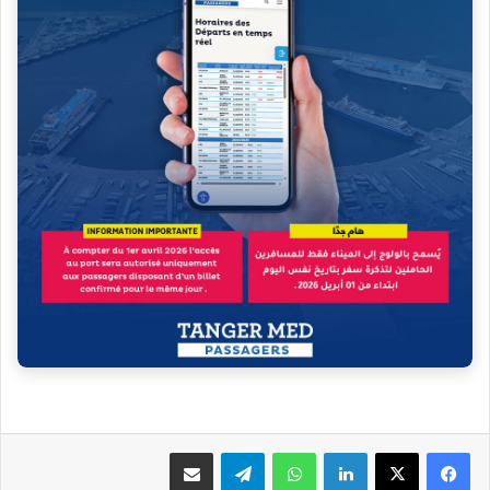
فيسبوك
‫X
لينكدإن
واتساب
تيلقرام
مشاركة عبر البريد