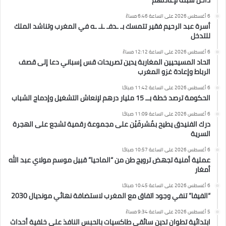
داخل سبتة لإعادتهم
6 أغسطس 2026 على الساعة 6:46 مساءً
أسرة عبد الرحيم فقير تتمسك بـ ـدفـ ـنـ ـه في المغرب وتناشد الملك
للتدخل
6 أغسطس 2026 على الساعة 12:12 مساءً
اتحاد المسيحيين المغاربة يدين تصريحات قس إسباني دعا إلى قصف
الرباط وإعادة غزو المغرب
6 أغسطس 2026 على الساعة 11:42 صباحًا
الحكومة ترصد خطة بــ 15 مليار درهم لإنعاش التشغيل وإدماج الشباب
6 أغسطس 2026 على الساعة 11:09 صباحًا
درك الفنيدق يطيح بمُشرفَيْن على مجموعة رقمية تشجع على الهجرة
السرية
6 أغسطس 2026 على الساعة 10:57 صباحًا
عملية أمنية تجهض ترويج طن من “الماحيا” قبيل موسم مولاي عبد الله
أمغار
6 أغسطس 2026 على الساعة 10:45 صباحًا
“الفيفا” تنفي وجود اتفاق مع المغرب لاستضافة نهائي مونديال 2030
5 أغسطس 2026 على الساعة 9:34 مساءً
ابتدائية تطوان تدين سائقي طاكسيات بالحبس النافذ على خلفية أحداث