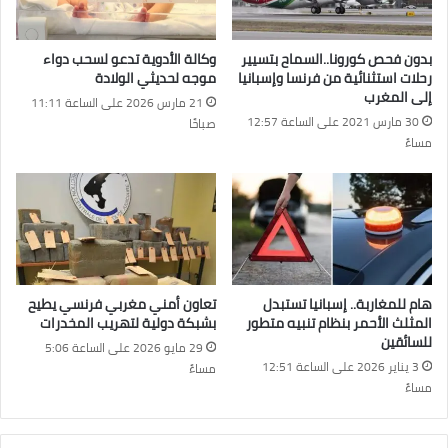
بدون فحص كورونا..السماح بتسيير
وكالة الأدوية تدعو لسحب دواء
رحلات استثنائية من فرنسا وإسبانيا
موجه لحديثي الولادة
إلى المغرب
21 مارس 2026 على الساعة 11:11
30 مارس 2021 على الساعة 12:57
صباحًا
مساءً
هام للمغاربة.. إسبانيا تستبدل
تعاون أمني مغربي فرنسي يطيح
المثلث الأحمر بنظام تنبيه متطور
بشبكة دولية لتهريب المخدرات
للسائقين
29 مايو 2026 على الساعة 5:06
3 يناير 2026 على الساعة 12:51
مساءً
مساءً