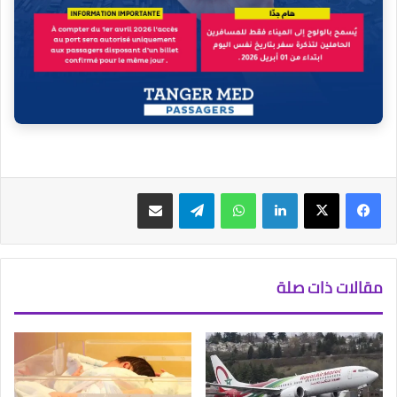
فيسبوك
‫X
لينكدإن
واتساب
تيلقرام
مشاركة عبر البريد
مقالات ذات صلة