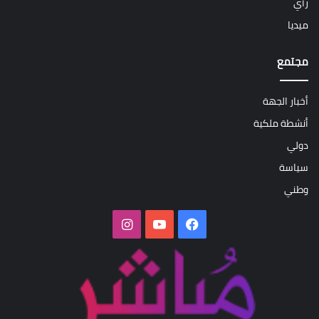
رأي
ميديا
مجتمع
أخبار الجهة
أنشطة ملكية
دولي
سياسة
وطني
فيسبوك
‫YouTube
انستقرام