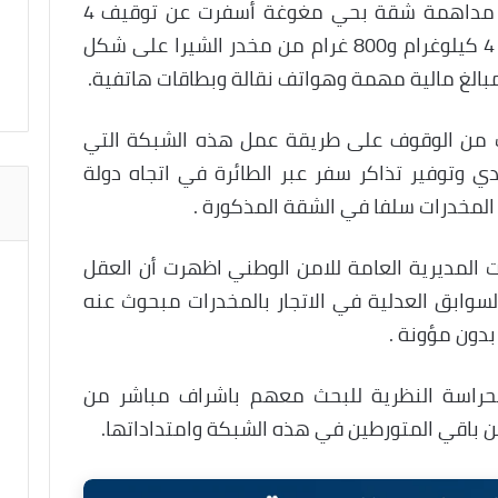
العملية الامنية والتي تمت من خلال مداهمة شقة بحي مغوغة أسفرت عن توقيف 4
اشخاص ( شابين وفتاتين ) وحجز كمية 4 كيلوغرام و800 غرام من مخدر الشيرا على شكل
بالغ مالية مهمة وهواتف نقالة وبطاقات هاتفية.
نت من الوقوف على طريقة عمل هذه الشبكة التي
ي وتوفير تذاكر سفر عبر الطائرة في اتجاه دولة
 المخدرات سلفا في الشقة المذكورة .
ت المديرية العامة للامن الوطني اظهرت أن العقل
وابق العدلية في الاتجار بالمخدرات مبحوث عنه
دون مؤونة .
حراسة النظرية للبحث معهم باشراف مباشر من
ن باقي المتورطين في هذه الشبكة وامتداداتها.