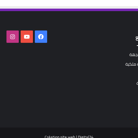
فيسبوك
‫YouTube
انستق
لجهة
ملكية
Création site web
|
Digital24