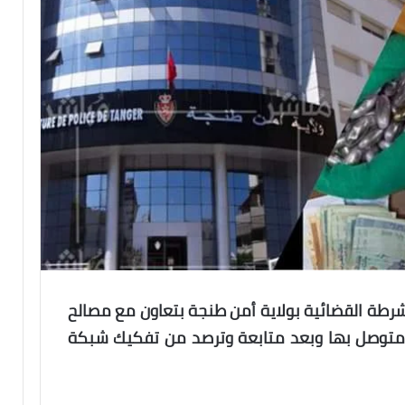
رطة القضائية بولاية أمن طنجة بتعاون مع مصالح
متوصل بها وبعد متابعة وترصد من تفكيك شبكة