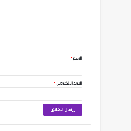
ل
ت
ع
ل
ي
ق
*
الاسم
*
البريد الإلكتروني
*