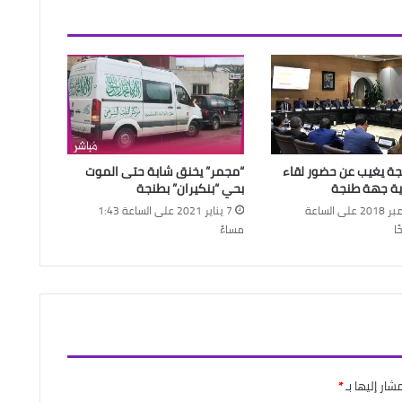
ة يغيب عن حضور لقاء
“مجمر” يخنق شابة حتى الموت
ية جهة طنجة
بحي “بنكيران” بطنجة
19 ديسمبر 2018 على الساعة
7 يناير 2021 على الساعة 1:43
مساءً
شار إليها بـ
*