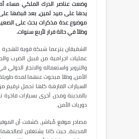
وضعت عناصر الدرك الملكي مساء أمس
يدها على صيد ثمين، بعد قبضها على ش
موضوع عدة مذكرات بحث على الصعيد ال
وظلاّ في حالة فرار لأربع سنوات.
الشقيقان يتزعما شبكة قوية للهجرة ال
عمليات اجرامية من قبيل الضرب والج
والتزوير واستعماله والاتجار الدولي 
الأمن، وظلاّ مبحوث عنهما لمدة طويل
السيارات الفارهة كلها تحمل ترقيم مزو
بالمدينة ومدن أخرى بسيارات فاخرة
دوريات الأمن.
مصادر موقع مٌباشر، كشفت أن الموقوف
المدينة، حيث كانا يشتغلان لصالحهم