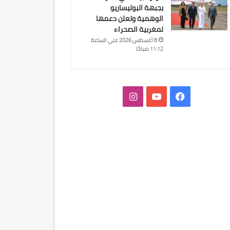
بجبهة البوليساريو
الوهمية وتعلن دعمها
لمغربية الصحراء
8 أغسطس 2026 على الساعة
11:12 صباحًا
فيسبوك
‫YouTube
انستقرام