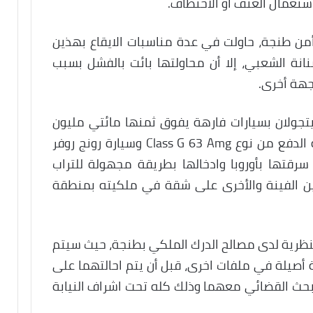
استعمال العنف أو الاختطاف.
 أمن طنجة، حاولت في عدة مناسبات الايقاع بهذين
نة الشعبي، إلا أن محاولتها بائت بالفشل بسبب
هة أخرى.
يتجولان بسيارات فارهة يفوق ثمنها مائتي مليون
سنتيم، أخرها سيارة مرسيديس رباعية الدفع من نوع Class G 63 Amg وسيارة رونج روفر
م سرقتها بأوروبا وادخالها بطريقة مجهولة للتراب
بين الفينة والأخرى على شقة في ملكيته بمنطقة
لنظرية لدى مصالح الدرك الملكي بطنجة، حيث سيتم
صيلة في ملفات اخرى، قبل أن يتم احالتهما على
بحث القضائي معهما وذلك كله تحت اشراف النيابة