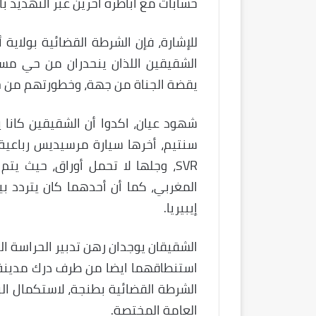
حسابات مع اباطرة أخرين عبر التهديد ب
للإشارة، فإن الشرطة القضائية بولاية
الشقيقين اللذان ينحدران من حي مسنا
يقضة الجناة من جهة، وخطورتهم من ج
شهود عيان، اكدوا أن الشقيقين كانا 
SVR، وجلها لا تحمل أوراق، حيث يت
المغربي، كما أن أحدهما كان يتردد 
إيبيريا.
الشقيقان يوجدان رهن تدبير الحراسة ا
استنطاقهما ايضا من طرف درك مدينة أ
الشرطة القضائية بطنجة، لاستكمال ال
العامة المختصة.