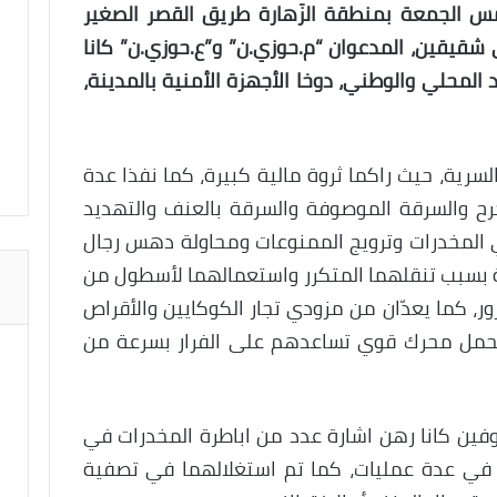
 الجمعة بمنطقة الزَهارة طريق القصر الصغير
قيقين، المدعوان “م.حوزي.ن” و”ع.حوزي.ن” كانا
محلي والوطني، دوخا الأجهزة الأمنية بالمدينة،
سرية، حيث راكما ثروة مالية كبيرة، كما نفذا عدة
رح والسرقة الموصوفة والسرقة بالعنف والتهديد
في المخدرات وترويج الممنوعات ومحاولة دهس رجال
ة بسبب تنقلهما المتكرر واستعمالهما لأسطول من
ر، كما يعدّان من مزودي تجار الكوكايين والأقراص
 تحمل محرك قوي تساعدهم على الفرار بسرعة من
ين كانا رهن اشارة عدد من اباطرة المخدرات في
ا في عدة عمليات، كما تم استغلالهما في تصفية