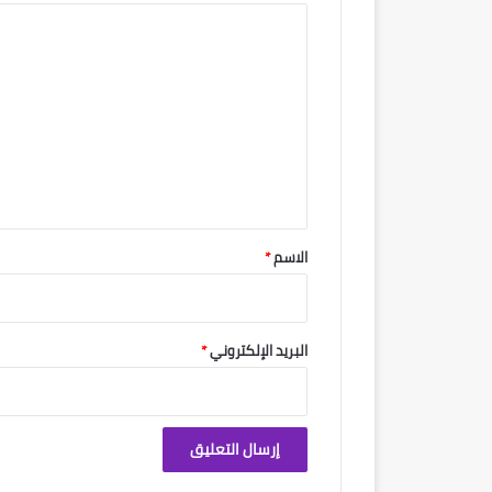
ا
ل
ت
ع
ل
ي
ق
*
الاسم
*
البريد الإلكتروني
*