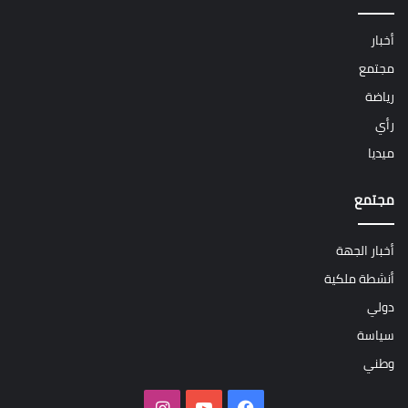
أخبار
مجتمع
رياضة
رأي
ميديا
مجتمع
أخبار الجهة
أنشطة ملكية
دولي
سياسة
وطني
فيسبوك
‫YouTube
انستقرام