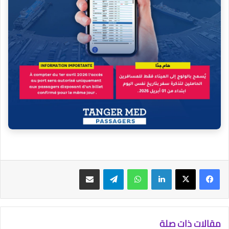
فيسبوك
‫X
لينكدإن
واتساب
تيلقرام
مشاركة عبر البريد
مقالات ذات صلة