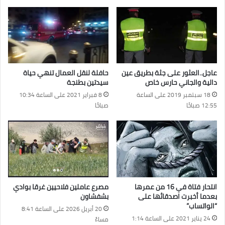
عاجل..العثور على جثة بطريق عين
حافلة لنقل العمال تنهي حياة
دالية والجاني حارس خاص
سيدتين بطنجة
18 سبتمبر 2019 على الساعة
8 فبراير 2021 على الساعة 10:34
12:55 صباحًا
صباحًا
انتحار فتاة في 16 من عمرها
مصرع عاملين فلاحيين غرقا بوادي
بعدما أخبرت اصدقائها على
بشفشاون
“الواتساب”
20 أبريل 2026 على الساعة 8:41
24 يناير 2021 على الساعة 1:14
مساءً