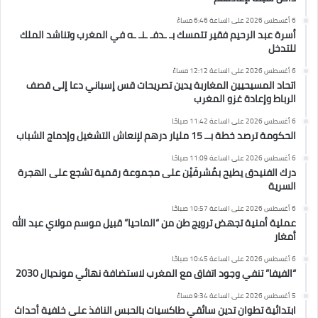
6 أغسطس 2026 على الساعة 6:46 مساءً
أسرة عبد الرحيم فقير تتمسك بـ ـدفـ ـنـ ـه في المغرب وتناشد الملك
للتدخل
6 أغسطس 2026 على الساعة 12:12 مساءً
اتحاد المسيحيين المغاربة يدين تصريحات قس إسباني دعا إلى قصف
الرباط وإعادة غزو المغرب
6 أغسطس 2026 على الساعة 11:42 صباحًا
الحكومة ترصد خطة بــ 15 مليار درهم لإنعاش التشغيل وإدماج الشباب
6 أغسطس 2026 على الساعة 11:09 صباحًا
درك الفنيدق يطيح بمُشرفَيْن على مجموعة رقمية تشجع على الهجرة
السرية
6 أغسطس 2026 على الساعة 10:57 صباحًا
عملية أمنية تجهض ترويج طن من “الماحيا” قبيل موسم مولاي عبد الله
أمغار
6 أغسطس 2026 على الساعة 10:45 صباحًا
“الفيفا” تنفي وجود اتفاق مع المغرب لاستضافة نهائي مونديال 2030
5 أغسطس 2026 على الساعة 9:34 مساءً
ابتدائية تطوان تدين سائقي طاكسيات بالحبس النافذ على خلفية أحداث