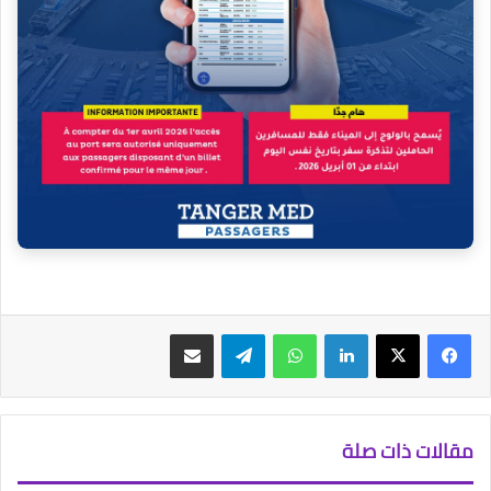
فيسبوك
‫X
لينكدإن
واتساب
تيلقرام
مشاركة عبر البريد
مقالات ذات صلة