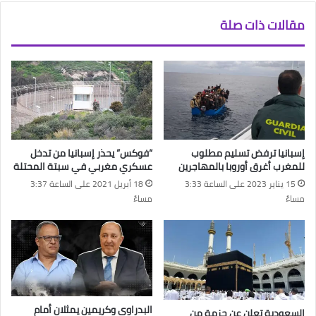
مقالات ذات صلة
إسبانيا ترفض تسليم مطلوب
“فوكس” يحذر إسبانيا من تدخل
للمغرب أغرق أوروبا بالمهاجرين
عسكري مغربي في سبتة المحتلة
15 يناير 2023 على الساعة 3:33
18 أبريل 2021 على الساعة 3:37
مساءً
مساءً
البدراوي وكريمين يمثلان أمام
السعودية تعلن عن حزمة من