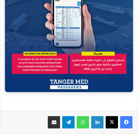
فيسبوك
‫X
لينكدإن
واتساب
تيلقرام
مشاركة عبر البريد