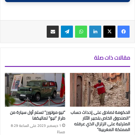
فيسبوك
‫X
لينكدإن
واتساب
تيلقرام
مشاركة عبر البريد
مقالات ذات صلة
الحكومة تصادق على إحداث حساب
“نيو موتورز” تسلم أول سيارة من
“الصندوق الخاص بتدبير الآثار
طراز “نيو” لماليكها
المترتبة على الزلزال الذي عرفته
1 ديسمبر 2023 على الساعة 8:29
المملكة المغربية”
مساءً